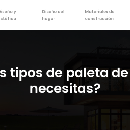
Diseño y
Diseño del
Materiales de
estética
hogar
construcción
s tipos de paleta de 
necesitas?