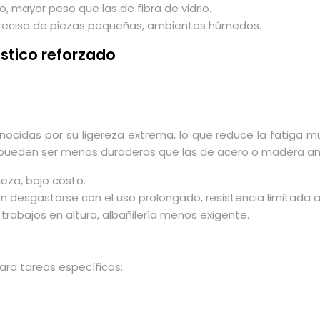
to, mayor peso que las de fibra de vidrio.
recisa de piezas pequeñas, ambientes húmedos.
lástico reforzado
nocidas por su ligereza extrema, lo que reduce la fatiga mus
go, pueden ser menos duraderas que las de acero o madera a
pieza, bajo costo.
 desgastarse con el uso prolongado, resistencia limitada 
rabajos en altura, albañilería menos exigente.
ara tareas específicas: