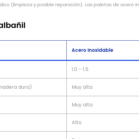
co (limpieza y posible reparación). Las paletas de acero in
albañil
Acero Inoxidable
1.0 – 1.5
 madera dura)
Muy alta
Muy alta
Alto