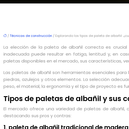
/
Técnicas de construcción
/ Explorando los tipos de paleta de albañil: ¿c
La elección de la paleta de albañil correcta es crucia
inadecuada puede resultar en fatiga, lentitud y, en ca
paletas disponibles en el mercado, sus características, 
Las paletas de albañil son herramientas esenciales para l
piedras, azulejos y otros elementos. La selección adecuad
peso, el material, la ergonomía y el tipo de proyecto es f
Tipos de paletas de albañil y sus c
El mercado ofrece una variedad de paletas de albañil, 
destacando sus pros y contras:
1. paleta de albañil tradicional de madera