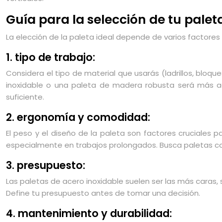
Guía para la selección de tu palet
La elección de la paleta ideal depende de varios factore
1. tipo de trabajo:
Considera el tipo de material que usarás (ladrillos, bloq
inoxidable o una paleta de madera robusta será más ad
suficiente.
2. ergonomía y comodidad:
El peso y el diseño de la paleta son factores cruciales
especialmente en trabajos prolongados. Busca paletas
3. presupuesto:
Las paletas de acero inoxidable suelen ser las más caras,
Define tu presupuesto antes de tomar una decisión.
4. mantenimiento y durabilidad: