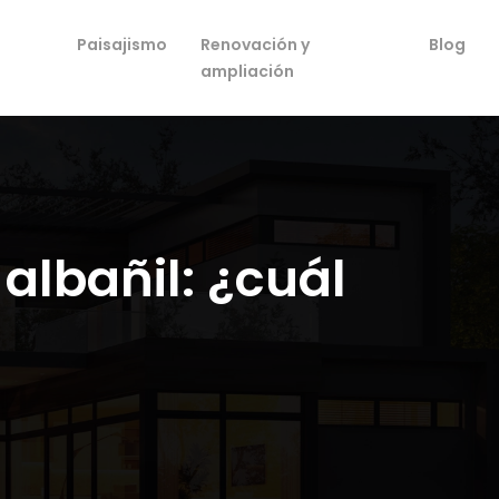
Paisajismo
Renovación y
Blog
ampliación
albañil: ¿cuál