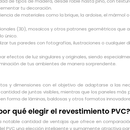
dad de tipos de madera, desde roble hasta pino, con textura
ementar tu decoración.
iencia de materiales como la brique, la ardoise, el mármol o
ionales (3D), mosaicos y otros patrones geométricos que a
o único.
lizar tus paredes con fotografías, ilustraciones o cualquier 
ear efectos de luz singulares y originales, siendo especia
luminación de tus ambientes de manera sorprendente.
tos y dimensiones con el objetivo de adaptarse a las ne
a cantidad de juntas visibles, mientras que los paneles má
 en forma de láminas, baldosas y otros formatos innovadore
por qué elegir el revestimiento PVC
la notable cantidad de ventajas que ofrece en comparación
el PVC una elección inteligente y sumamente atractiva par