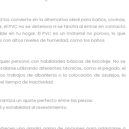
 los convierte en la alternativa ideal para baños, cocinas,
, el PVC no se deteriora ni se hincha al entrar en contacto
le en tu hogar. El PVC es un material no poroso, lo que
as con altos niveles de humedad, como los baños.
quier persona con habilidades básicas de bricolaje. No se
talarse utilizando diferentes técnicas, como el pegado, el
s trabajos de albañilería o la colocación de azulejos, la
el tiempo de inactividad.
antiza un ajuste perfecto entre las piezas.
 y estabilidad al revestimiento.
VC ofrecen una amplia gama de opciones para adaptarse a