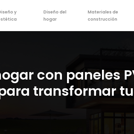
Diseño y
Diseño del
Materiales de
estética
hogar
construcción
hogar con paneles P
para transformar tu