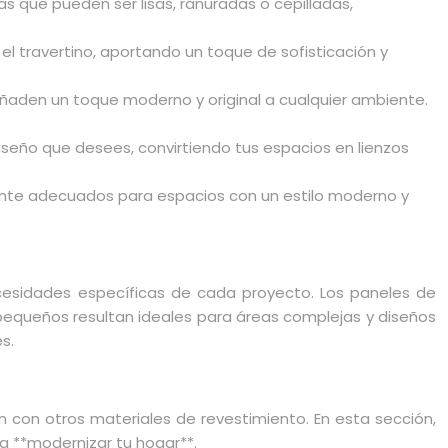
s que pueden ser lisas, ranuradas o cepilladas,
 el travertino, aportando un toque de sofisticación y
ñaden un toque moderno y original a cualquier ambiente.
diseño que desees, convirtiendo tus espacios en lienzos
lmente adecuados para espacios con un estilo moderno y
cesidades específicas de cada proyecto. Los paneles de
s pequeños resultan ideales para áreas complejas y diseños
s.
?
 con otros materiales de revestimiento. En esta sección,
a **modernizar tu hogar**.