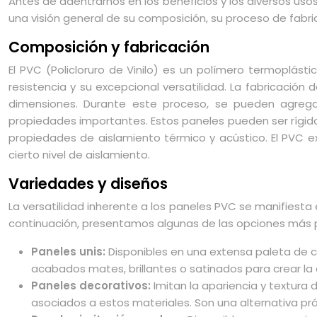
Antes de adentrarnos en los beneficios y los diversos u
una visión general de su composición, su proceso de fabric
Composición y fabricación
El PVC (Policloruro de Vinilo) es un polímero termoplásti
resistencia y su excepcional versatilidad. La fabricació
dimensiones. Durante este proceso, se pueden agregar 
propiedades importantes. Estos paneles pueden ser rígidos
propiedades de aislamiento térmico y acústico. El PVC 
cierto nivel de aislamiento.
Variedades y diseños
La versatilidad inherente a los paneles PVC se manifiesta
continuación, presentamos algunas de las opciones más 
Paneles unis:
Disponibles en una extensa paleta de c
acabados mates, brillantes o satinados para crear 
Paneles decorativos:
Imitan la apariencia y textura
asociados a estos materiales. Son una alternativa prá