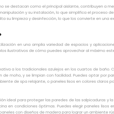
 no se destacan como el principal aislante, contribuyen a me
nipulación y su instalación, lo que simplifica el proceso de
ilita su limpieza y desinfección, lo que los convierte en una
?
tilización en una amplia variedad de espacios y aplicacione
los ilustrativos de cómo puedes aprovechar al máximo este 
tiva a los tradicionales azulejos en los cuartos de baño.
ón de moho, y se limpian con facilidad. Puedes optar por p
nte de spa relajante, o paneles lisos en colores claros par
ón ideal para proteger las paredes de las salpicaduras y la
ina en condiciones óptimas. Puedes elegir paneles lisos e
l o paneles con diseños de madera para lograr un ambiente rú