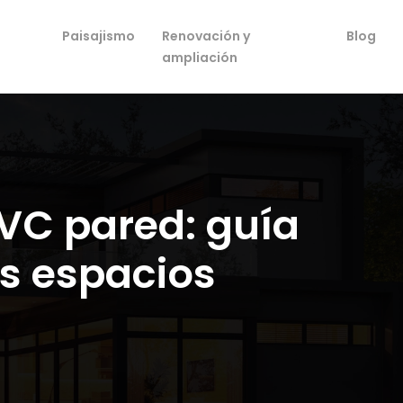
Paisajismo
Renovación y
Blog
ampliación
VC pared: guía
s espacios