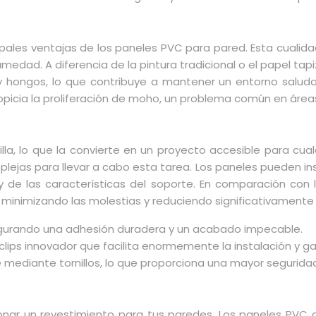
ipales ventajas de los paneles PVC para pared. Esta cualidad
edad. A diferencia de la pintura tradicional o el papel tapiz
 hongos, lo que contribuye a mantener un entorno saludab
propicia la proliferación de moho, un problema común en áre
la, lo que la convierte en un proyecto accesible para cual
lejas para llevar a cabo esta tarea. Los paneles pueden ins
y de las características del soporte. En comparación con lo
minimizando las molestias y reduciendo significativamente 
egurando una adhesión duradera y un acabado impecable.
lips innovador que facilita enormemente la instalación y gar
 mediante tornillos, lo que proporciona una mayor seguridad
ccionar un revestimiento para tus paredes. Los paneles P