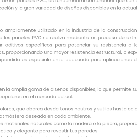
sos de los paneles PVC, es fundamental comprender qué son 
ación y la gran variedad de diseños disponibles en la actual
co ampliamente utilizado en la industria de la construcció
n de los paneles PVC se realiza mediante un proceso de extr
aditivos específicos para potenciar su resistencia a los
, proporcionando una mayor resistencia estructural, o expa
expandido es especialmente adecuado para aplicaciones d
 en la amplia gama de diseños disponibles, lo que permite s
populares en el mercado actual:
olores, que abarca desde tonos neutros y sutiles hasta col
la atmósfera deseada en cada ambiente.
 de materiales naturales como la madera o la piedra, propor
ctica y elegante para revestir tus paredes.