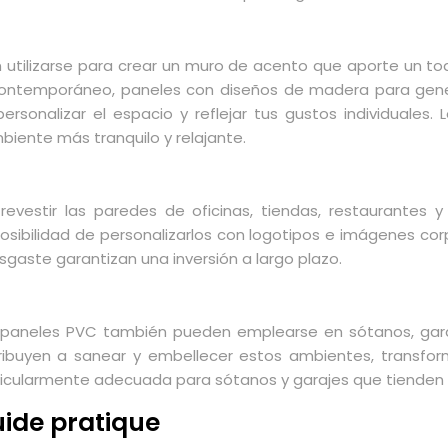
 utilizarse para crear un muro de acento que aporte un toq
 contemporáneo, paneles con diseños de madera para gene
ersonalizar el espacio y reflejar tus gustos individuales
biente más tranquilo y relajante.
vestir las paredes de oficinas, tiendas, restaurantes y 
sibilidad de personalizarlos con logotipos e imágenes corp
sgaste garantizan una inversión a largo plazo.
 paneles PVC también pueden emplearse en sótanos, garaj
ribuyen a sanear y embellecer estos ambientes, transfo
rticularmente adecuada para sótanos y garajes que tienden
uide pratique