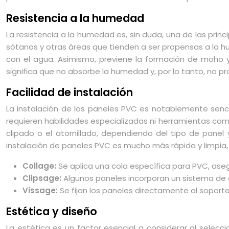
Resistencia a la humedad
La resistencia a la humedad es, sin duda, una de las princ
sótanos y otras áreas que tienden a ser propensas a la hum
con el agua. Asimismo, previene la formación de moho y
significa que no absorbe la humedad y, por lo tanto, no 
Facilidad de instalación
La instalación de los paneles PVC es notablemente sencil
requieren habilidades especializadas ni herramientas comp
clipado o el atornillado, dependiendo del tipo de panel 
instalación de paneles PVC es mucho más rápida y limpia, 
Collage:
Se aplica una cola específica para PVC, as
Clipsage:
Algunos paneles incorporan un sistema de c
Vissage:
Se fijan los paneles directamente al soporte
Estética y diseño
La estética es un factor esencial a considerar al sele