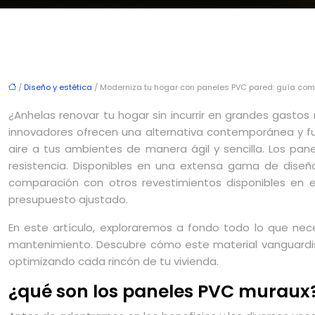
/
Diseño y estética
/ Moderniza tu hogar con paneles PVC pared: guía com
¿Anhelas renovar tu hogar sin incurrir en grandes gastos
innovadores ofrecen una alternativa contemporánea y func
aire a tus ambientes de manera ágil y sencilla. Los pane
resistencia. Disponibles en una extensa gama de diseño
comparación con otros revestimientos disponibles en 
presupuesto ajustado.
En este artículo, exploraremos a fondo todo lo que nec
mantenimiento. Descubre cómo este material vanguardista
optimizando cada rincón de tu vivienda.
¿qué son los paneles PVC muraux