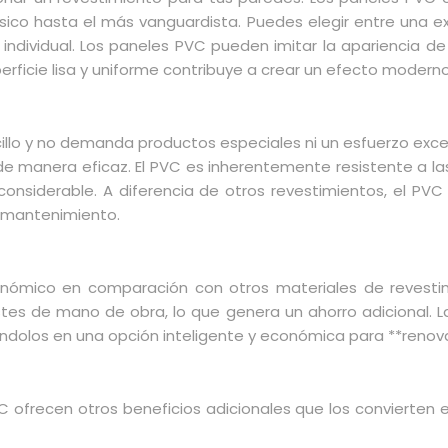
sico hasta el más vanguardista. Puedes elegir entre una e
individual. Los paneles PVC pueden imitar la apariencia d
erficie lisa y uniforme contribuye a crear un efecto moderno
lo y no demanda productos especiales ni un esfuerzo excesi
 de manera eficaz. El PVC es inherentemente resistente a l
 considerable. A diferencia de otros revestimientos, el P
e mantenimiento.
ómico en comparación con otros materiales de revestimie
stes de mano de obra, lo que genera un ahorro adicional. 
iéndolos en una opción inteligente y económica para **renova
ofrecen otros beneficios adicionales que los convierten 