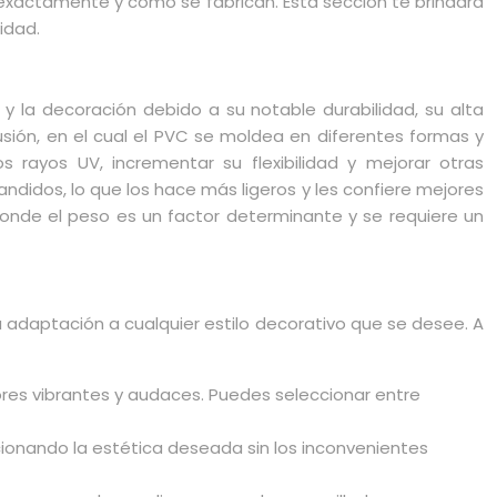
exactamente y cómo se fabrican. Esta sección te brindará
idad.
n y la decoración debido a su notable durabilidad, su alta
usión, en el cual el PVC se moldea en diferentes formas y
 rayos UV, incrementar su flexibilidad y mejorar otras
ndidos, lo que los hace más ligeros y les confiere mejores
onde el peso es un factor determinante y se requiere un
u adaptación a cualquier estilo decorativo que se desee. A
ores vibrantes y audaces. Puedes seleccionar entre
cionando la estética deseada sin los inconvenientes