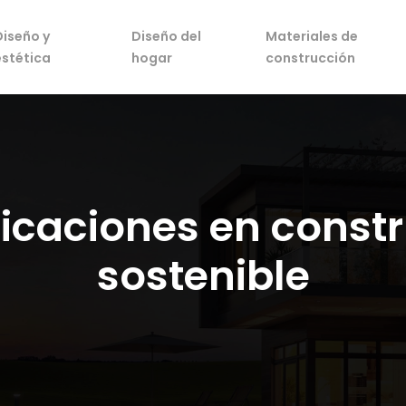
Diseño y
Diseño del
Materiales de
estética
hogar
construcción
ificaciones en const
sostenible