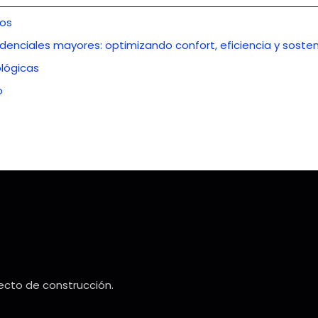
mos
enciales mayores: optimizando confort, eficiencia y sosten
ológicas
o
yecto de construcción.