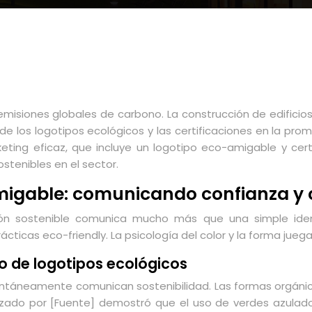
misiones globales de carbono. La construcción de edificios 
de los logotipos ecológicos y las certificaciones en la pr
ting eficaz, que incluye un logotipo eco-amigable y cert
stenibles en el sector.
-amigable: comunicando confianza 
ón sostenible comunica mucho más que una simple identi
cticas eco-friendly. La psicología del color y la forma jue
ño de logotipos ecológicos
stantáneamente comunican sostenibilidad. Las formas orgán
alizado por [Fuente] demostró que el uso de verdes azulad