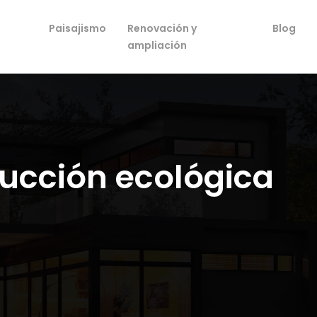
Paisajismo
Renovación y
Blog
ampliación
rucción ecológica