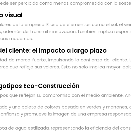
 puede ser percibido como menos comprometido con la sosten
o visual
ores de la empresa. El uso de elementos como el sol, el vien
as, además de transmitir innovación, también implica respo
icas modernas.
l cliente: el impacto a largo plazo
ad de marca fuerte, impulsando la confianza del cliente. 
que refleje sus valores. Esto no solo implica mayor lealt
logotipos Eco-Construcción
otipos que reflejan su compromiso con el medio ambiente. A
lizado y una paleta de colores basada en verdes y marrones
a confianza y promueve la imagen de una empresa responsa
 gota de agua estilizada, representando la eficiencia del c