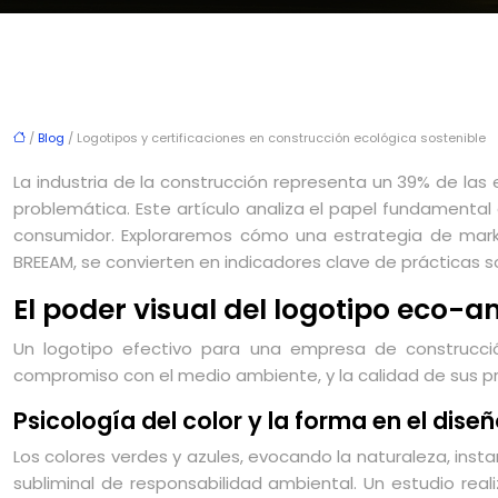
/
Blog
/ Logotipos y certificaciones en construcción ecológica sostenible
La industria de la construcción representa un 39% de las e
problemática. Este artículo analiza el papel fundamental 
consumidor. Exploraremos cómo una estrategia de marke
BREEAM, se convierten en indicadores clave de prácticas so
El poder visual del logotipo eco
Un logotipo efectivo para una empresa de construcci
compromiso con el medio ambiente, y la calidad de sus prá
Psicología del color y la forma en el dise
Los colores verdes y azules, evocando la naturaleza, in
subliminal de responsabilidad ambiental. Un estudio re