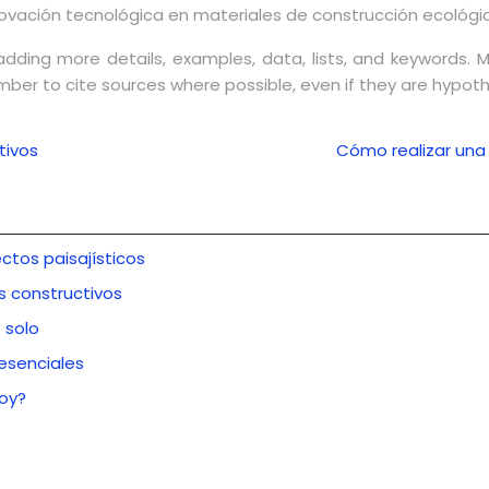
novación tecnológica en materiales de construcción ecológi
adding more details, examples, data, lists, and keywords. M
er to cite sources where possible, even if they are hypothet
tivos
Cómo realizar una
ctos paisajísticos
s constructivos
 solo
esenciales
hoy?