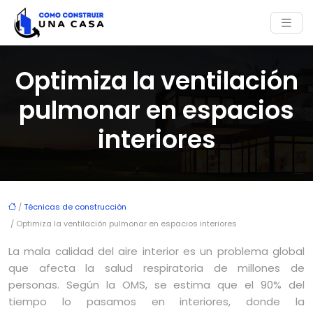
Optimiza la ventilación
pulmonar en espacios
interiores
/
Técnicas de construcción
/ Optimiza la ventilación pulmonar en espacios interiores
La mala calidad del aire interior es un problema global
que afecta la salud respiratoria de millones de
personas. Según la OMS, se estima que el 90% del
tiempo lo pasamos en interiores, donde la