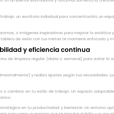
des. Un ambiente estimulante y funcional aumenta la creativ
 trabajo: un escritorio individual para concentración, un es
romas, o imágenes inspiradoras para mejorar la estética y
Un tablero de visión con tus metas te mantiene enfocado y m
ilidad y eficiencia continua
tina de limpieza regular (diaria o semanal) para evitar l
estralmente) y realiza ajustes según tus necesidades. La f
s o cambios en tu estilo de trabajo. Un espacio adaptabl
único.
estratégica en tu productividad y bienestar. Un entorno o
gias para crear un espacio que te impulse al éxito y a una v