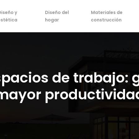
Diseño y
Diseño del
Materiales de
estética
hogar
construcción
pacios de trabajo:
mayor productivida