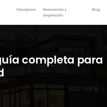
Paisajismo
Renovación y
Blog
ampliación
 guía completa para
d