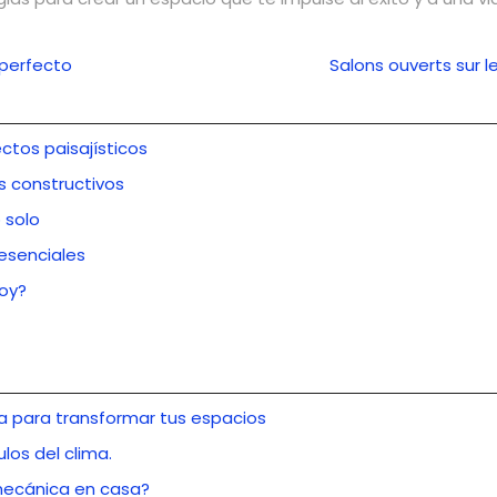
n perfecto
Salons ouverts sur l
ctos paisajísticos
s constructivos
 solo
esenciales
hoy?
a para transformar tus espacios
los del clima.
 mecánica en casa?