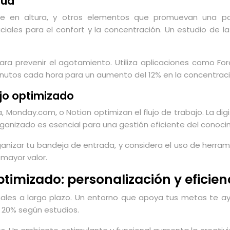
lud
lable en altura, y otros elementos que promuevan una po
iales para el confort y la concentración. Un estudio de la
ara prevenir el agotamiento. Utiliza aplicaciones como 
utos cada hora para un aumento del 12% en la concentració
ajo optimizado
onday.com, o Notion optimizan el flujo de trabajo. La digit
rganizado es esencial para una gestión eficiente del conoci
ganizar tu bandeja de entrada, y considera el uso de herra
 mayor valor.
timizado: personalización y eficien
onales a largo plazo. Un entorno que apoya tus metas te ay
n 20% según estudios.