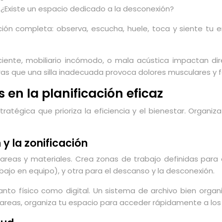
? ¿Existe un espacio dedicado a la desconexión?
ión completa: observa, escucha, huele, toca y siente tu en
ente, mobiliario incómodo, o mala acústica impactan dir
as que una silla inadecuada provoca dolores musculares y fa
 en la planificación eficaz
ratégica que prioriza la eficiencia y el bienestar. Organi
y la zonificación
tareas y materiales. Crea zonas de trabajo definidas para
abajo en equipo), y otra para el descanso y la desconexión.
o físico como digital. Un sistema de archivo bien organi
tareas, organiza tu espacio para acceder rápidamente a los 