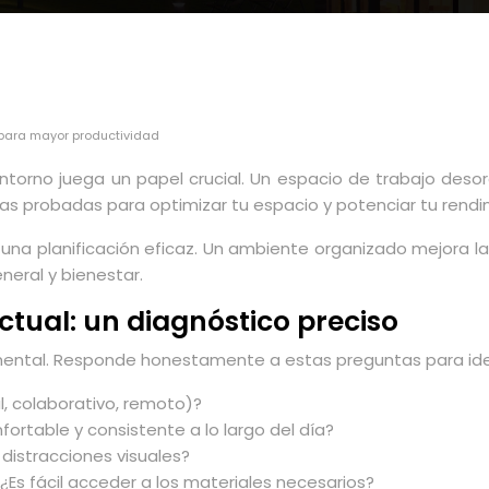
 para mayor productividad
el entorno juega un papel crucial. Un espacio de trabajo d
ias probadas para optimizar tu espacio y potenciar tu rendi
 una planificación eficaz. Un ambiente organizado mejora la
eral y bienestar.
actual: un diagnóstico preciso
amental. Responde honestamente a estas preguntas para ide
al, colaborativo, remoto)?
ortable y consistente a lo largo del día?
 distracciones visuales?
? ¿Es fácil acceder a los materiales necesarios?