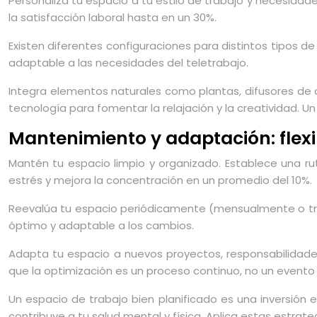
Personaliza tu espacio a tu estilo de trabajo y necesida
la satisfacción laboral hasta en un 30%.
Existen diferentes configuraciones para distintos tipos de
adaptable a las necesidades del teletrabajo.
Integra elementos naturales como plantas, difusores de a
tecnología para fomentar la relajación y la creatividad. 
Mantenimiento y adaptación: flexib
Mantén tu espacio limpio y organizado. Establece una ru
estrés y mejora la concentración en un promedio del 10%.
Reevalúa tu espacio periódicamente (mensualmente o trim
óptimo y adaptable a los cambios.
Adapta tu espacio a nuevos proyectos, responsabilidade
que la optimización es un proceso continuo, no un evento 
Un espacio de trabajo bien planificado es una inversión 
contribuye a tu salud mental y física. Aplica estas estrate