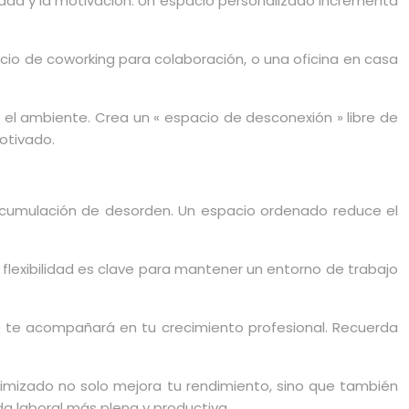
idad y la motivación. Un espacio personalizado incrementa
pacio de coworking para colaboración, o una oficina en casa
 el ambiente. Crea un « espacio de desconexión » libre de
otivado.
a acumulación de desorden. Un espacio ordenado reduce el
lexibilidad es clave para mantener un entorno de trabajo
e te acompañará en tu crecimiento profesional. Recuerda
ptimizado no solo mejora tu rendimiento, sino que también
ida laboral más plena y productiva.