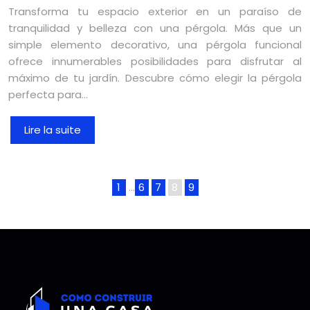
Transforma tu espacio exterior en un paraíso de
tranquilidad y belleza con una pérgola. Más que un
simple elemento decorativo, una pérgola funcional
ofrece innumerables posibilidades para disfrutar al
máximo de tu jardín. Descubre cómo elegir la pérgola
perfecta para…
Lire la suite
1
…
6
7
8
9