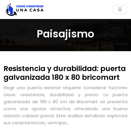
Paisajismo
Resistencia y durabilidad: puerta
galvanizada 180 x 80 bricomart
Elegir una puerta exterior requiere considerar factores
clave: resistencia, durabilidad y precio. La puerta
galvanizada de 180 x 80 cm de Bricomart se presenta
como una opción atractiva, ofreciendo una buena
relación calidad-precio. Este análisis detallado explorará
sus características, ventajas,…